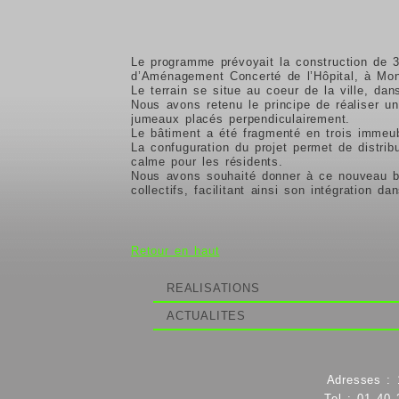
L
e programme prévoyait la construction de 
d’Aménagement Concerté de l’Hôpital, à Mon
Le terrain se situe au coeur de la ville, dans
Nous avons retenu le principe de réaliser u
jumeaux placés perpendiculairement.
Le bâtiment a été fragmenté en trois immeub
La confuguration du projet permet de distrib
calme pour les résidents.
Nous avons souhaité donner à ce nouveau bâ
collectifs, facilitant ainsi son intégration dan
Retour en haut
REALISATIONS
ACTUALITES
Adresses : 
Tel : 01 40