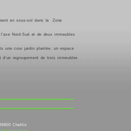
nement en sous-sol dans la Zone
 l’axe Nord-Sud et de deux immeubles
nts une cour jardin plantée,
un espace
t d’un regroupement de trois immeubles
89800 Chablis
ecte@wanadoo.fr