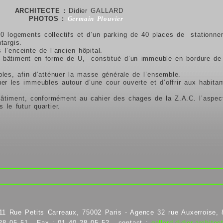
ARCHITECTE :
Didier GALLARD
PHOTOS :
Germain Plouvier
30 logements collectifs et d’un parking de 40 places de station
targis.
 l’enceinte de l’ancien hôpital.
n
bâtiment en forme de U, constitué d’un immeuble en bordure de
les, afin d’atténuer la masse générale de l’ensemble.
uer les immeubles autour d’une cour ouverte et d’offrir aux habita
timent, conformément au cahier des chages de la Z.A.C. l’aspec
s le futur quartier.
11 Rue Petits Carreaux, 75002 Paris - Agence 32 rue Auxerroise, 
 28 05 51 - Fax : 01 40 28 05 52 - contact :
gallard.didier.archit