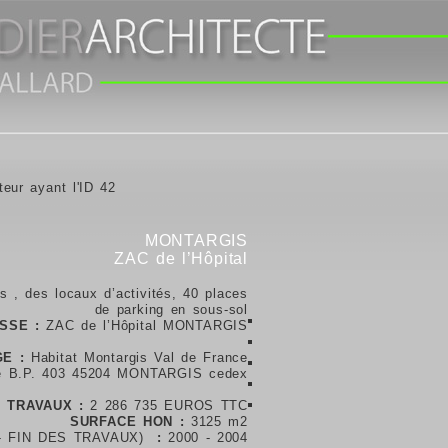
teur ayant l'ID 42
MONTARGIS
ZAC de l’Hôpital
 , des locaux d’activités, 40 places
de parking en sous-sol
SSE :
ZAC de l’Hôpital MONTARGIS
E :
Habitat Montargis Val de France
e B.P. 403 45204 MONTARGIS cedex
 TRAVAUX :
2 286 735 EUROS TTC
SURFACE HON :
3125 m2
- FIN DES TRAVAUX)
:
2000 - 2004