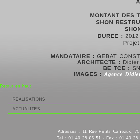
A
MONTANT DES 
SHON RESTRU
SHON
DUREE
:
2012 
Proje
MANDATAIRE
:
GEBAT CONST
ARCHITECTE :
Didie
BE TCE :
SN
IMAGES :
Agence Didi
Retour en haut
REALISATIONS
ACTUALITES
Adresses : 11 Rue Petits Carreaux, 75
Tel : 01 40 28 05 51 - Fax : 01 40 28